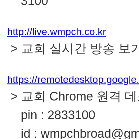
3100
http://live.wmpch.co.kr
> 교회 실시간 방송 보
https://remotedesktop.google
> 교회 Chrome 원격
pin : 2833100
id : wmpchbroad@gmai