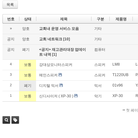
목록
번호
상태
제목
구분
제품명
»
양호
교회내 운영 서비스 모음
기타
공지
양호
교회 네트워크
[10]
기타
공지
폐기
<공지> 재고관리대장 업데이
컴퓨터
트 내역
[1]
4
LM8
L
보통
강대상모니터스피커
스피커
3
T1220UB
보통
메인스피커
스피커
2
01v96
폐기
디지털 믹서
믹서
1
XP-30
R
보통
신디사이저 ( XP-30 )
악기
첫 페
검색
태그