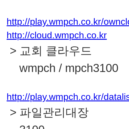
http://play.wmpch.co.kr/ownc
http://cloud.wmpch.co.kr
> 교회 클라우드
wmpch / mpch3100
http://play.wmpch.co.kr/datali
> 파일관리대장