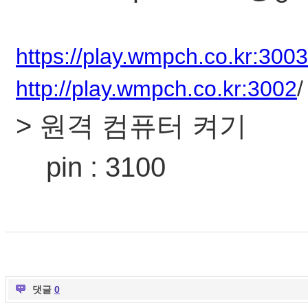
https://play.wmpch.co.kr:3003
http://play.wmpch.co.kr:3002
/
> 원격 컴퓨터 켜기
pin : 3100
댓글
0