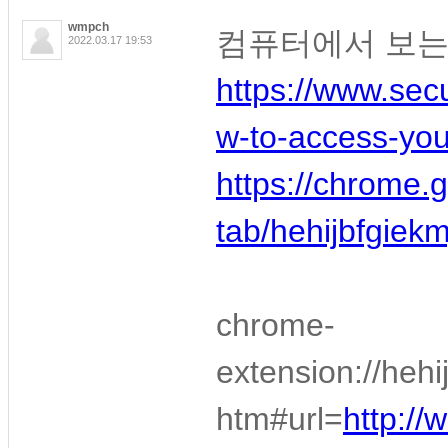
wmpch
컴퓨터에서 보는
2022.03.17 19:53
https://www.sec
w-to-access-you
https://chrome.g
tab/hehijbfgie
chrome-
extension://heh
htm#url=
http:/