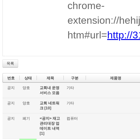
chrome-
extension://heh
htm#url=
http://
목록
번호
상태
제목
구분
제품명
공지
양호
교회내 운영
기타
서비스 모음
공지
양호
교회 네트워
기타
크
[10]
공지
폐기
<공지> 재고
컴퓨터
관리대장 업
데이트 내역
[1]