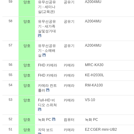
59
A2004MU
양호
유무선공유
공유기
기 - 세미나
실(교육관)
58
A2004MU
양호
유무선공유
공유기
기 - 새가족
실및성가대
57
A2004MU
양호
유무선공유
공유기
기 - 소예배
실
56
MRC-KA30
양호
FHD 카메라
카메라
55
KE-H2030L
양호
FHD 카메라
카메라
54
RM-KA100
양호
카메라 컨트
카메라
롤러
53
VS-10
양호
Full-HD 비
카메라
디오 스위쳐
52
양호
녹화 PC
컴퓨터
녹화 PC
51
EZ CGER mini-UB2
양호
자막 보드
카메라