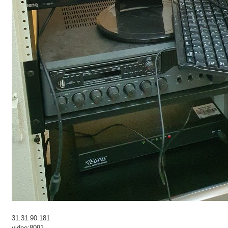
31.31.90.181
video:8091