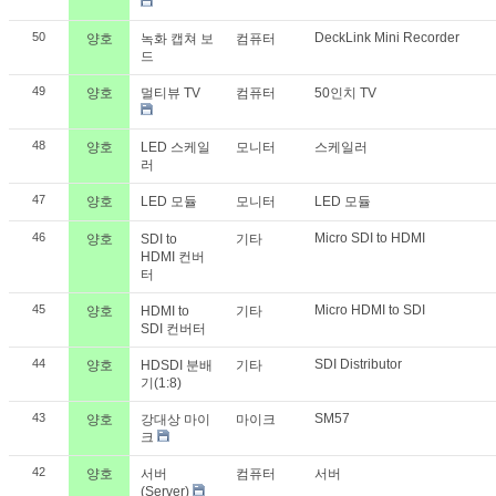
50
DeckLink Mini Recorder
양호
녹화 캡쳐 보
컴퓨터
드
49
양호
멀티뷰 TV
컴퓨터
50인치 TV
48
양호
LED 스케일
모니터
스케일러
러
47
양호
LED 모듈
모니터
LED 모듈
46
Micro SDI to HDMI
양호
SDI to
기타
HDMI 컨버
터
45
Micro HDMI to SDI
양호
HDMI to
기타
SDI 컨버터
44
SDI Distributor
양호
HDSDI 분배
기타
기(1:8)
43
SM57
양호
강대상 마이
마이크
크
42
양호
서버
컴퓨터
서버
(Server)