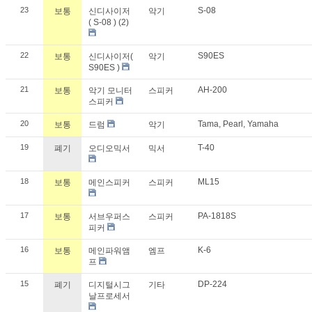
23
S-08
보통
신디사이저
악기
( S-08 ) (2)
22
S90ES
보통
신디사이저(
악기
S90ES )
21
AH-200
보통
악기 모니터
스피커
스피커
20
Tama, Pearl, Yamaha
보통
드럼
악기
19
T-40
폐기
오디오믹서
믹서
18
ML15
보통
메인스피커
스피커
17
PA-1818S
보통
서브우퍼스
스피커
피커
16
K-6
보통
메인파워앰
엠프
프
15
DP-224
폐기
디지털시그
기타
날프로세서