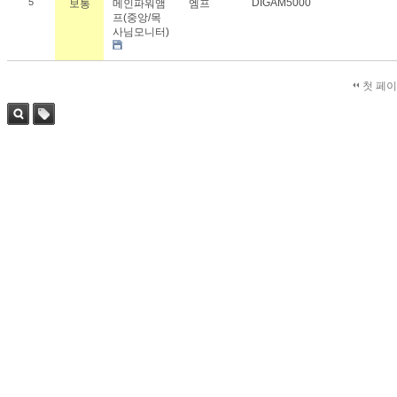
5
DIGAM5000
보통
메인파워앰
엠프
프(중앙/목
사님모니터)
첫 페
검색
태그