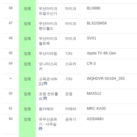
68
BLX88K
양호
무선마이크
마이크
듀얼수신기
67
BLX2/SM58
양호
무선마이크
마이크
핸드헬드
66
SVX1
양호
무선마이크
마이크
벨트팩
65
Apple TV 4th Gen
양호
무선미러링
기타
64
CR-3
양호
모니터스피
스피커
커
»
WQHDVR-5016H_265
양호
교육관 cctv
기타
[1]
62
MAX512
양호
조명 컨트롤
조명
러
61
MRC-KA30
양호
돔카메라
카메라
60
A2004MU
양호
유무선공유
공유기
기 - 사무실