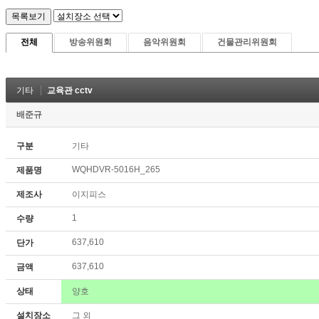
전체
방송위원회
음악위원회
건물관리위원회
기타
교육관 cctv
배준규
구분
기타
WQHDVR-5016H_265
제품명
제조사
이지피스
1
수량
637,610
단가
637,610
금액
상태
양호
설치장소
그 외