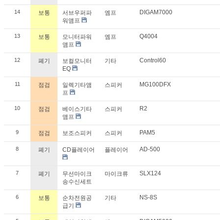
14
DIGAM7000
보통
서브우퍼파
엠프
워앰프
13
Q4004
보통
모니터파워
엠프
앰프
12
Control60
폐기
보컬모니터
기타
EQ
11
MG100DFX
점검
일렉기타앰
스피커
프
10
R2
점검
베이스기타
스피커
앰프
9
PAM5
점검
보조스피커
스피커
8
AD-500
폐기
CD플레이어
플레이어
7
SLX124
폐기
무선마이크
마이크류
송수신세트
6
NS-8S
보통
순차전원공
기타
급기