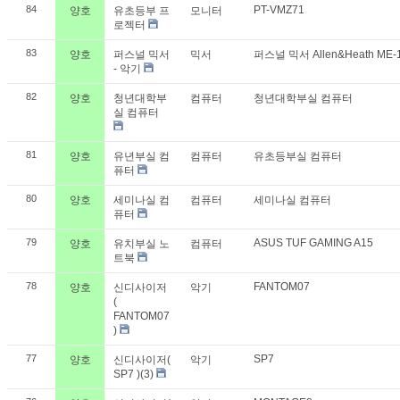
84
PT-VMZ71
양호
유초등부 프
모니터
로젝터
83
양호
퍼스널 믹서
믹서
퍼스널 믹서 Allen&Heath ME-
- 악기
82
양호
청년대학부
컴퓨터
청년대학부실 컴퓨터
실 컴퓨터
81
양호
유년부실 컴
컴퓨터
유초등부실 컴퓨터
퓨터
80
양호
세미나실 컴
컴퓨터
세미나실 컴퓨터
퓨터
79
ASUS TUF GAMING A15
양호
유치부실 노
컴퓨터
트북
78
FANTOM07
양호
신디사이저
악기
(
FANTOM07
)
77
SP7
양호
신디사이저(
악기
SP7 )(3)