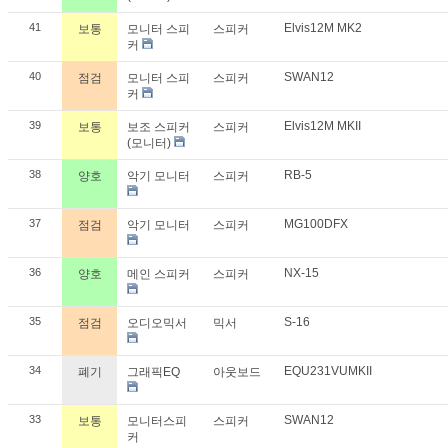
41
Elvis12M MK2
보통
모니터 스피
스피커
커
40
SWAN12
점검
모니터 스피
스피커
커
39
Elvis12M MKII
보통
보조 스피커
스피커
(모니터)
38
RB-5
양호
악기 모니터
스피커
37
MG100DFX
점검
악기 모니터
스피커
36
NX-15
양호
메인 스피커
스피커
35
S-16
점검
오디오믹서
믹서
34
EQU231VUMKII
폐기
그래픽EQ
아웃보드
33
SWAN12
보통
모니터스피
스피커
커