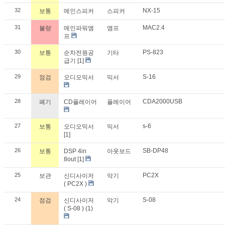
32
NX-15
보통
메인스피커
스피커
31
MAC2.4
불량
메인파워앰
앰프
프
30
PS-823
보통
순차전원공
기타
급기
[1]
29
S-16
점검
오디오믹서
믹서
28
CDA2000USB
폐기
CD플레이어
플레이어
27
s-6
보통
오디오믹서
믹서
[1]
26
SB-DP48
보통
DSP 4in
아웃보드
8out
[1]
25
PC2X
보관
신디사이저
악기
( PC2X )
24
S-08
점검
신디사이저
악기
( S-08 ) (1)