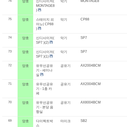
76
MONTAGE8
양호
신디사이저(
악기
MONTAGE8
)
75
CP88
양호
스테이지 피
악기
아노( CP88
)
74
SP7
양호
신디사이저(
악기
SP7 )(2)
73
SP7
양호
신디사이저(
악기
SP7 )(1)
72
AX2004BCM
양호
유무선공유
공유기
기 - 세미나
실
71
AX2004BCM
양호
유무선공유
공유기
기 - 1층 카
페
70
AX8004BCM
양호
유무선공유
공유기
기 - 본당 음
향실
69
SB2
양호
다이렉트박
마이크
스