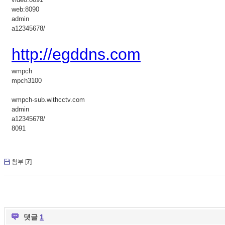
web:8090
admin
a12345678/
http://egddns.com
wmpch
mpch3100
wmpch-sub.withcctv.com
admin
a12345678/
8091
첨부 [
7
]
댓글
1