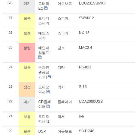
28
EQU231VUMKII
폐기
그래픽
아웃보드
EQ
27
SWAN12
보통
모니터
스피커
스피커
26
NX-15
보통
메인스
스피커
피커
25
MAC2.4
불량
메인파
앰프
워앰프
24
PS-823
보통
순차전
기타
원공급
기
[1]
23
S-16
점검
오디오
믹서
믹서
22
CDA2000USB
폐기
CD플레
플레이어
이어
21
s-6
보통
오디오
믹서
믹서
[1]
20
SB-DP48
보통
DSP
아웃보드