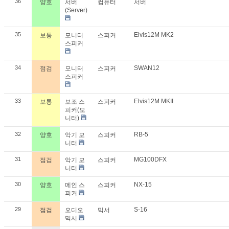
36
양호
서버
컴퓨터
서버
(Server)
35
Elvis12M MK2
보통
모니터
스피커
스피커
34
SWAN12
점검
모니터
스피커
스피커
33
Elvis12M MKII
보통
보조 스
스피커
피커(모
니터)
32
RB-5
양호
악기 모
스피커
니터
31
MG100DFX
점검
악기 모
스피커
니터
30
NX-15
양호
메인 스
스피커
피커
29
S-16
점검
오디오
믹서
믹서