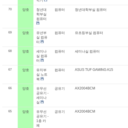
악기
70
양호
청년대
컴퓨터
청년대학부실 컴퓨터
학부실
컴퓨터
69
양호
유년부
컴퓨터
유초등부실 컴퓨터
실 컴퓨
터
68
양호
세미나
컴퓨터
세미나실 컴퓨터
실 컴퓨
터
67
ASUS TUF GAMING A15
양호
유치부
컴퓨터
실 노트
북
66
AX2004BCM
양호
유무선
공유기
공유기 -
세미나
실
65
AX2004BCM
양호
유무선
공유기
공유기 -
1층 카
페