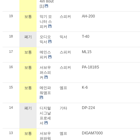
4in 8out
[1]
19
AH-200
보통
악기 모
스피커
니터 스
피커
18
T-40
폐기
오디오
믹서
믹서
17
ML15
보통
메인스
스피커
피커
16
PA-1818S
보통
서브우
스피커
퍼스피
커
15
K-6
보통
메인파
엠프
워앰프
14
DP-224
폐기
디지털
기타
시그날
프로세
서
13
DIGAM7000
보통
서브우
엠프
퍼파워