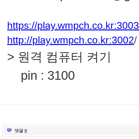
https://play.wmpch.co.kr:3003
http://play.wmpch.co.kr:3002
/
> 원격 컴퓨터 켜기
pin : 3100
댓글
0