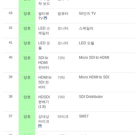
쳐 보드
43
양호
멀티뷰
컴퓨터
50인치 TV
TV
42
양호
LED 스
모니터
스케일러
케일러
41
양호
LED 모
모니터
LED 모듈
듈
40
Micro SDI to HDMI
양호
SDI to
기타
HDMI
컨버터
39
Micro HDMI to SDI
양호
HDMI to
기타
SDI 컨
버터
38
SDI Distributor
양호
HDSDI
기타
분배기
(1:8)
37
SM57
양호
강대상
마이크
마이크