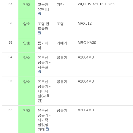
57
WQHDVR-5016H_265
양호
교육관
기타
cctv
[1]
56
MAX512
양호
조명 컨
조명
트롤러
55
MRC-KA30
양호
돔카메
카메라
라
54
A2004MU
양호
유무선
공유기
공유기 -
사무실
53
A2004MU
양호
유무선
공유기
공유기 -
세미나
실(교육
관)
52
A2004MU
양호
유무선
공유기
공유기 -
새가족
실및성
가대