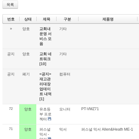
목록
번호
상태
제목
구분
제품명
»
양호
교회내
기타
운영 서
비스 모
음
공지
양호
교회 네
기타
트워크
[10]
공지
폐기
<공지>
컴퓨터
재고관
리대장
업데이
트 내역
[1]
72
PT-VMZ71
양호
유초등
모니터
부 프로
젝터
71
양호
퍼스널
믹서
퍼스널 믹서 Allen&Heath ME-1
믹서 -