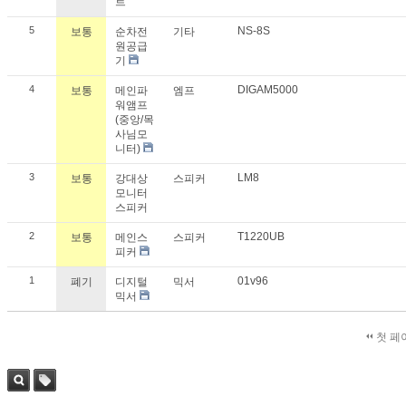
트
5
NS-8S
보통
순차전
기타
원공급
기
4
DIGAM5000
보통
메인파
엠프
워앰프
(중앙/목
사님모
니터)
3
LM8
보통
강대상
스피커
모니터
스피커
2
T1220UB
보통
메인스
스피커
피커
1
01v96
폐기
디지털
믹서
믹서
첫 페
검색
태그