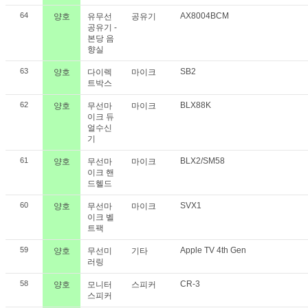
64
AX8004BCM
양호
유무선
공유기
공유기 -
본당 음
향실
63
SB2
양호
다이렉
마이크
트박스
62
BLX88K
양호
무선마
마이크
이크 듀
얼수신
기
61
BLX2/SM58
양호
무선마
마이크
이크 핸
드헬드
60
SVX1
양호
무선마
마이크
이크 벨
트팩
59
Apple TV 4th Gen
양호
무선미
기타
러링
58
CR-3
양호
모니터
스피커
스피커