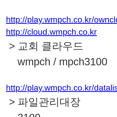
http://play.wmpch.co.kr/ownc
http://cloud.wmpch.co.kr
> 교회 클라우드
wmpch / mpch3100
http://play.wmpch.co.kr/datali
> 파일관리대장