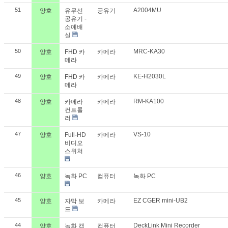
51
A2004MU
양호
유무선
공유기
공유기 -
소예배
실
50
MRC-KA30
양호
FHD 카
카메라
메라
49
KE-H2030L
양호
FHD 카
카메라
메라
48
RM-KA100
양호
카메라
카메라
컨트롤
러
47
VS-10
양호
Full-HD
카메라
비디오
스위쳐
46
양호
녹화 PC
컴퓨터
녹화 PC
45
EZ CGER mini-UB2
양호
자막 보
카메라
드
44
DeckLink Mini Recorder
양호
녹화 캡
컴퓨터