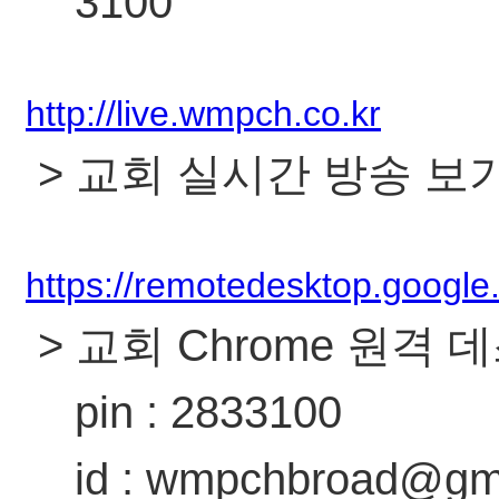
3100
http://live.wmpch.co.kr
> 교회 실시간 방송 보
https://remotedesktop.google
> 교회 Chrome 원격
pin : 2833100
id : wmpchbroad@gmai