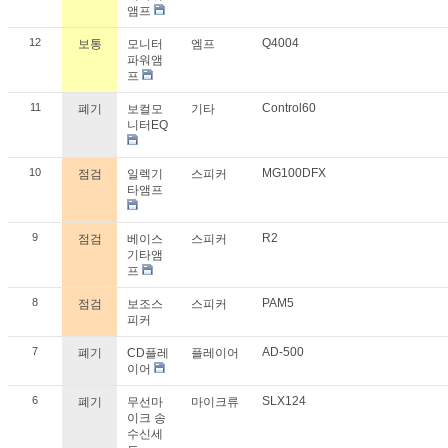
앰프
12
Q4004
보통
모니터
엠프
파워앰
프
11
Control60
폐기
보컬모
기타
니터EQ
10
MG100DFX
점검
일렉기
스피커
타앰프
9
R2
점검
베이스
스피커
기타앰
프
8
PAM5
점검
보조스
스피커
피커
7
AD-500
폐기
CD플레
플레이어
이어
6
SLX124
폐기
무선마
마이크류
이크 송
수신세