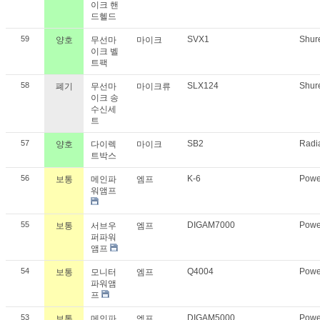
이크 핸
드헬드
59
SVX1
Shur
양호
무선마
마이크
이크 벨
트팩
58
SLX124
Shur
폐기
무선마
마이크류
이크 송
수신세
트
57
SB2
Radi
양호
다이렉
마이크
트박스
56
K-6
Powe
보통
메인파
엠프
워앰프
55
DIGAM7000
Powe
보통
서브우
엠프
퍼파워
앰프
54
Q4004
Powe
보통
모니터
엠프
파워앰
프
53
DIGAM5000
Powe
보통
메인파
엠프