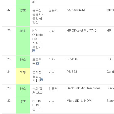
페
27
AX8004BCM
ipti
양호
유무선
공유기
공유기 -
본당 음
향실
26
HP Officejet Pro 7740
HP
양호
HP
기타
Officejet
Pro
7740 -
복합기
25
LC-XB43
EIKI
양호
프로젝
기타
터
24
PS-823
Cult
보통
순차전
기타
원공급
기
[1]
23
DeckLink Mini Recorder
Blac
양호
녹화 캡
컴퓨터
쳐 보드
22
Micro SDI to HDMI
Blac
양호
SDI to
기타
HDMI
컨버터