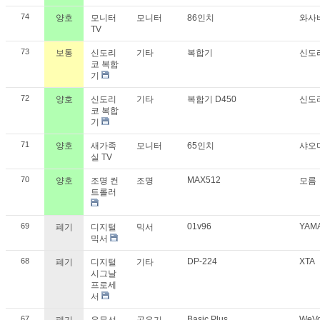
74
양호
모니터
모니터
86인치
와사
TV
73
보통
신도리
기타
복합기
신도
코 복합
기
72
양호
신도리
기타
복합기 D450
신도
코 복합
기
71
양호
새가족
모니터
65인치
샤오
실 TV
70
MAX512
양호
조명 컨
조명
모름
트롤러
69
01v96
YAM
폐기
디지털
믹서
믹서
68
DP-224
XTA
폐기
디지털
기타
시그날
프로세
서
67
Basic Plus
WeV