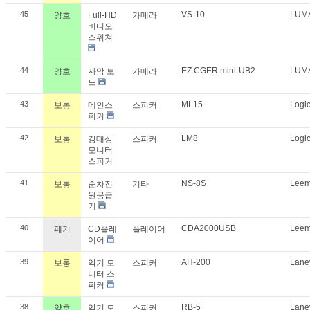
45
VS-10
LUM
양호
Full-HD
카메라
비디오
스위쳐
44
EZ CGER mini-UB2
LUM
양호
자막 보
카메라
드
43
ML15
Logi
보통
메인스
스피커
피커
42
LM8
Logi
보통
강대상
스피커
모니터
스피커
41
NS-8S
Lee
보통
순차전
기타
원공급
기
40
CDA2000USB
Lee
폐기
CD플레
플레이어
이어
39
AH-200
Lan
보통
악기 모
스피커
니터 스
피커
38
RB-5
Lan
양호
악기 모
스피커