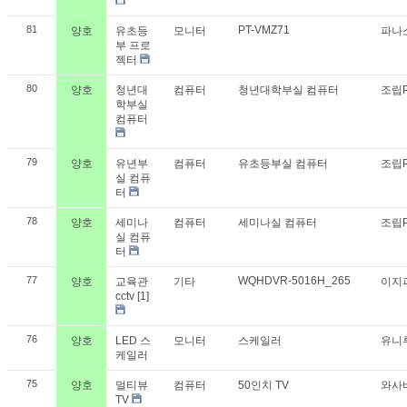
81
PT-VMZ71
양호
유초등
모니터
파나
부 프로
젝터
80
양호
청년대
컴퓨터
청년대학부실 컴퓨터
조립
학부실
컴퓨터
79
양호
유년부
컴퓨터
유초등부실 컴퓨터
조립
실 컴퓨
터
78
양호
세미나
컴퓨터
세미나실 컴퓨터
조립
실 컴퓨
터
77
WQHDVR-5016H_265
양호
교육관
기타
이지
cctv
[1]
76
양호
LED 스
모니터
스케일러
유니
케일러
75
양호
멀티뷰
컴퓨터
50인치 TV
와사
TV