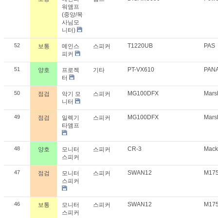
워앰프
(중앙/목
사님모
니터)
52
T1220UB
PAS
보통
메인스
스피커
피커
51
PT-VX610
PAN
양호
프로젝
기타
터
50
MG100DFX
Mars
점검
악기 모
스피커
니터
49
MG100DFX
Mars
점검
일렉기
스피커
타앰프
48
CR-3
Mack
양호
모니터
스피커
스피커
47
SWAN12
M17
점검
모니터
스피커
스피커
46
SWAN12
M17
보통
모니터
스피커
스피커