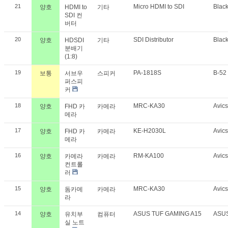
21
Micro HDMI to SDI
Blac
양호
HDMI to
기타
SDI 컨
버터
20
SDI Distributor
Blac
양호
HDSDI
기타
분배기
(1:8)
19
PA-1818S
B-52
보통
서브우
스피커
퍼스피
커
18
MRC-KA30
Avic
양호
FHD 카
카메라
메라
17
KE-H2030L
Avic
양호
FHD 카
카메라
메라
16
RM-KA100
Avic
양호
카메라
카메라
컨트롤
러
15
MRC-KA30
Avic
양호
돔카메
카메라
라
14
ASUS TUF GAMING A15
ASU
양호
유치부
컴퓨터
실 노트