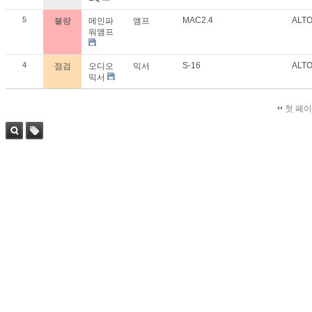
5
MAC2.4
ALT
불량
메인파
앰프
워앰프
4
S-16
ALT
점검
오디오
믹서
믹서
첫 페
검색
태그