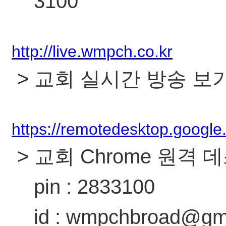
3100
http://live.wmpch.co.kr
> 교회 실시간 방송 보
https://remotedesktop.google
> 교회 Chrome 원격
pin : 2833100
id : wmpchbroad@gmai