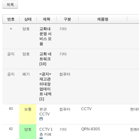
목록
번호
상태
제목
구분
제품명
»
양호
교회내
기타
운영 서
비스 모
음
공지
양호
교회 네
기타
트워크
[10]
공지
폐기
<공지>
컴퓨터
재고관
리대장
업데이
트 내역
[1]
83
CCTV
보통
본관
컴퓨터
현대
CCTV
82
QRN-830S
양호
CCTV 1
기타
한화
층 카페