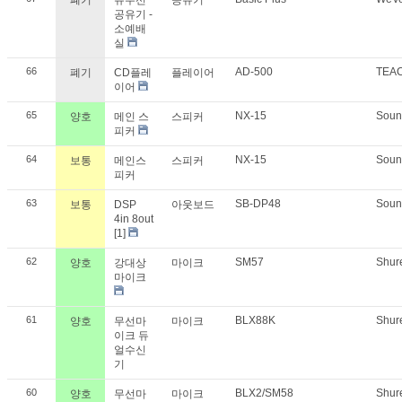
폐기
유무선
공유기
공유기 -
소예배
실
66
AD-500
TEA
폐기
CD플레
플레이어
이어
65
NX-15
Soun
양호
메인 스
스피커
피커
64
NX-15
Soun
보통
메인스
스피커
피커
63
SB-DP48
Soun
보통
DSP
아웃보드
4in 8out
[1]
62
SM57
Shur
양호
강대상
마이크
마이크
61
BLX88K
Shur
양호
무선마
마이크
이크 듀
얼수신
기
60
BLX2/SM58
Shur
양호
무선마
마이크