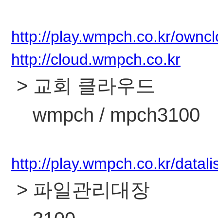
http://play.wmpch.co.kr/ownc
http://cloud.wmpch.co.kr
> 교회 클라우드
wmpch / mpch3100
http://play.wmpch.co.kr/datali
> 파일관리대장