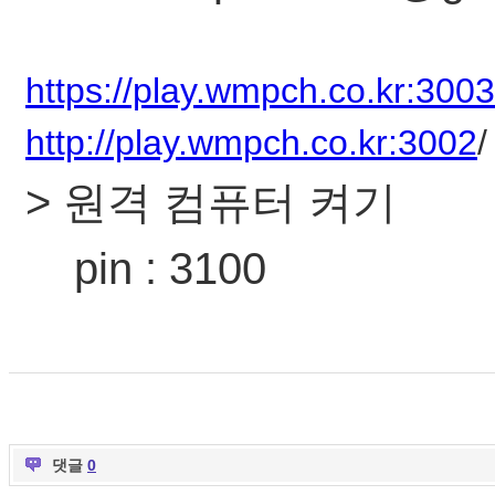
https://play.wmpch.co.kr:3003
http://play.wmpch.co.kr:3002
/
> 원격 컴퓨터 켜기
pin : 3100
댓글
0