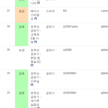
니터
37
R2
Lan
점검
베이스
스피커
기타앰
프
36
a2004 plus
ipti
양호
유무선
공유기
공유기 -
교육관
2층 사
택
35
a2008
ipti
보관
유무선
공유기
공유기 -
본당 음
향실
[1]
34
A2004MU
ipti
양호
유무선
공유기
공유기 -
사무실
33
A2004MU
ipti
양호
유무선
공유기
공유기 -
새가족
실및성