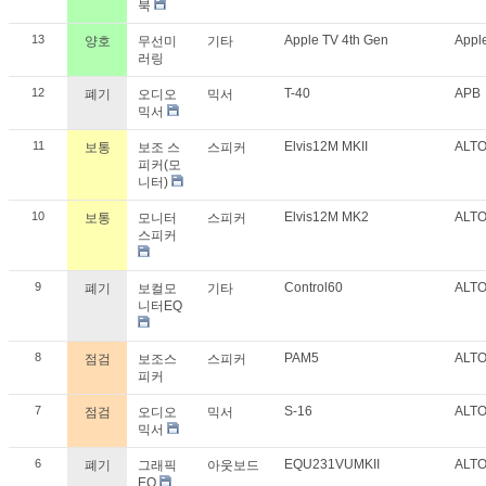
북
13
Apple TV 4th Gen
Appl
양호
무선미
기타
러링
12
T-40
APB
폐기
오디오
믹서
믹서
11
Elvis12M MKII
ALT
보통
보조 스
스피커
피커(모
니터)
10
Elvis12M MK2
ALT
보통
모니터
스피커
스피커
9
Control60
ALT
폐기
보컬모
기타
니터EQ
8
PAM5
ALT
점검
보조스
스피커
피커
7
S-16
ALT
점검
오디오
믹서
믹서
6
EQU231VUMKII
ALT
폐기
그래픽
아웃보드
EQ