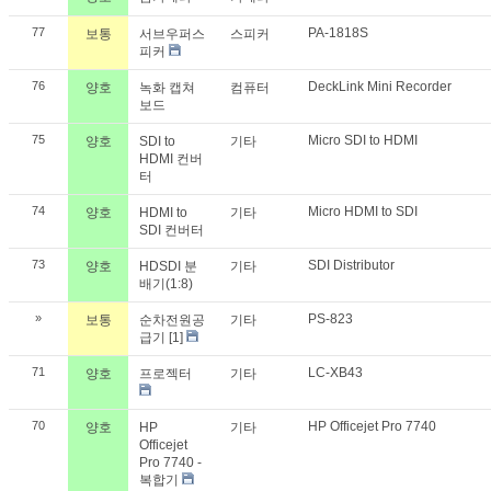
77
PA-1818S
보통
서브우퍼스
스피커
피커
76
DeckLink Mini Recorder
양호
녹화 캡쳐
컴퓨터
보드
75
Micro SDI to HDMI
양호
SDI to
기타
HDMI 컨버
터
74
Micro HDMI to SDI
양호
HDMI to
기타
SDI 컨버터
73
SDI Distributor
양호
HDSDI 분
기타
배기(1:8)
»
PS-823
보통
순차전원공
기타
급기
[1]
71
LC-XB43
양호
프로젝터
기타
70
HP Officejet Pro 7740
양호
HP
기타
Officejet
Pro 7740 -
복합기