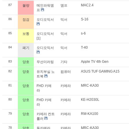
87
MAC2.4
불량
메인파워앰
앰프
프
86
S-16
점검
오디오믹서
믹서
85
s-6
보통
오디오믹서
믹서
[1]
84
T-40
폐기
오디오믹서
믹서
83
Apple TV 4th Gen
양호
무선미러링
기타
82
ASUS TUF GAMING A15
양호
유치부실 노
컴퓨터
트북
81
MRC-KA30
양호
FHD 카메
카메라
라
80
KE-H2030L
양호
FHD 카메
카메라
라
79
RM-KA100
양호
카메라 컨트
카메라
롤러
78
MRC-KA30
양호
돔카메라
카메라