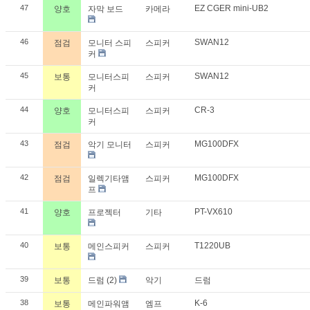
47
EZ CGER mini-UB2
양호
자막 보드
카메라
46
SWAN12
점검
모니터 스피
스피커
커
45
SWAN12
보통
모니터스피
스피커
커
44
CR-3
양호
모니터스피
스피커
커
43
MG100DFX
점검
악기 모니터
스피커
42
MG100DFX
점검
일렉기타앰
스피커
프
41
PT-VX610
양호
프로젝터
기타
40
T1220UB
보통
메인스피커
스피커
39
보통
드럼 (2)
악기
드럼
38
K-6
보통
메인파워앰
엠프