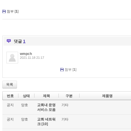
첨부 [
1
]
댓글
1
wmpch
2021.11.18 21:17
첨부 [
1
]
목록
번호
상태
제목
구분
제품명
공지
양호
교회내 운영
기타
서비스 모음
공지
양호
교회 네트워
기타
크
[10]