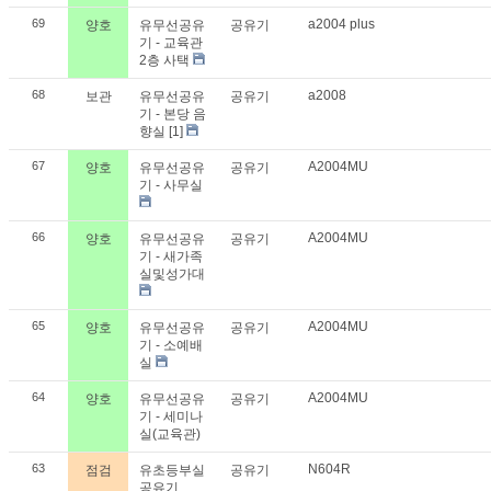
69
a2004 plus
양호
유무선공유
공유기
기 - 교육관
2층 사택
68
a2008
보관
유무선공유
공유기
기 - 본당 음
향실
[1]
67
A2004MU
양호
유무선공유
공유기
기 - 사무실
66
A2004MU
양호
유무선공유
공유기
기 - 새가족
실및성가대
65
A2004MU
양호
유무선공유
공유기
기 - 소예배
실
64
A2004MU
양호
유무선공유
공유기
기 - 세미나
실(교육관)
63
N604R
점검
유초등부실
공유기
공유기