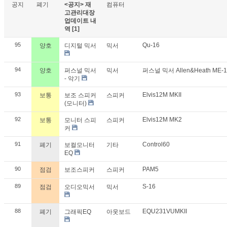
공지
폐기
<공지> 재
컴퓨터
고관리대장
업데이트 내
역
[1]
95
Qu-16
양호
디지털 믹서
믹서
94
양호
퍼스널 믹서
믹서
퍼스널 믹서 Allen&Heath ME-
- 악기
93
Elvis12M MKII
보통
보조 스피커
스피커
(모니터)
92
Elvis12M MK2
보통
모니터 스피
스피커
커
91
Control60
폐기
보컬모니터
기타
EQ
90
PAM5
점검
보조스피커
스피커
89
S-16
점검
오디오믹서
믹서
88
EQU231VUMKII
폐기
그래픽EQ
아웃보드