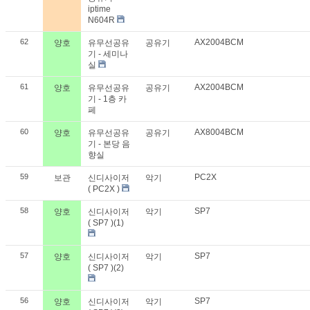
iptime
N604R
62
AX2004BCM
양호
유무선공유
공유기
기 - 세미나
실
61
AX2004BCM
양호
유무선공유
공유기
기 - 1층 카
페
60
AX8004BCM
양호
유무선공유
공유기
기 - 본당 음
향실
59
PC2X
보관
신디사이저
악기
( PC2X )
58
SP7
양호
신디사이저
악기
( SP7 )(1)
57
SP7
양호
신디사이저
악기
( SP7 )(2)
56
SP7
양호
신디사이저
악기