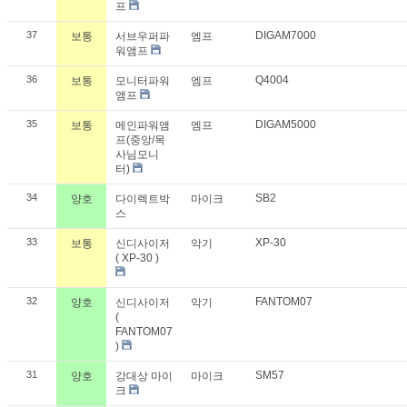
프
37
DIGAM7000
보통
서브우퍼파
엠프
워앰프
36
Q4004
보통
모니터파워
엠프
앰프
35
DIGAM5000
보통
메인파워앰
엠프
프(중앙/목
사님모니
터)
34
SB2
양호
다이렉트박
마이크
스
33
XP-30
보통
신디사이저
악기
( XP-30 )
32
FANTOM07
양호
신디사이저
악기
(
FANTOM07
)
31
SM57
양호
강대상 마이
마이크
크