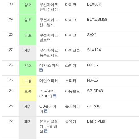
30
BLX88K
양호
무선마이크
마이크
듀얼수신기
29
BLX2/SM58
양호
무선마이크
마이크
핸드헬드
28
SVX1
양호
무선마이크
마이크
벨트팩
27
SLX124
폐기
무선마이크
마이크류
송수신세트
26
NX-15
양호
메인 스피커
스피커
25
NX-15
보통
메인스피커
스피커
24
SB-DP48
보통
DSP 4in
아웃보드
8out
[1]
23
AD-500
폐기
CD플레이
플레이어
어
22
Basic Plus
폐기
유무선공유
공유기
기 - 소예배
실