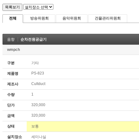
전체
방송위원회
음악위원회
건물관리위원회
음향
순차전원공급기
wmpch
구분
기타
PS-823
제품명
Cultduct
제조사
1
수량
320,000
단가
320,000
금액
상태
보통
설치장소
세미나실