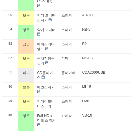
( SP7 )(3)
55
AH-200
보통
악기 모니터
스피커
스피커
54
RB-5
양호
악기 모니터
스피커
53
R2
점검
베이스기타
스피커
앰프
52
NS-8S
보통
순차전원공
기타
급기
51
CDA2000USB
폐기
CD플레이
플레이어
어
50
ML15
보통
메인스피커
스피커
49
LM8
보통
강대상모니
스피커
터스피커
48
VS-10
양호
Full-HD 비
카메라
디오 스위쳐