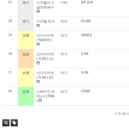
21
DP-224
폐기
디지털시그
기타
날프로세서
20
01v96
폐기
디지털 믹서
믹서
19
S90ES
보통
신디사이저
악기
( S90ES )
18
S-08
점검
신디사이저
악기
( S-08 ) (1)
17
S-08
보통
신디사이저
악기
( S-08 ) (2)
16
CP88
양호
스테이지 피
악기
아노( CP88
)
첫 페
검색
태그