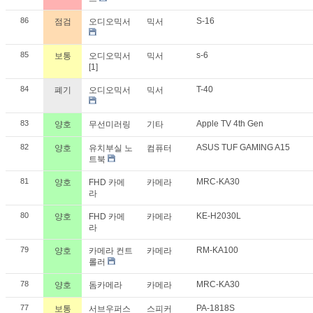
86
S-16
점검
오디오믹서
믹서
85
s-6
보통
오디오믹서
믹서
[1]
84
T-40
폐기
오디오믹서
믹서
83
Apple TV 4th Gen
양호
무선미러링
기타
82
ASUS TUF GAMING A15
양호
유치부실 노
컴퓨터
트북
81
MRC-KA30
양호
FHD 카메
카메라
라
80
KE-H2030L
양호
FHD 카메
카메라
라
79
RM-KA100
양호
카메라 컨트
카메라
롤러
78
MRC-KA30
양호
돔카메라
카메라
77
PA-1818S
보통
서브우퍼스
스피커