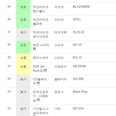
29
BLX2/SM58
양호
무선마이크
마이크
핸드헬드
28
SVX1
양호
무선마이크
마이크
벨트팩
27
SLX124
폐기
무선마이크
마이크류
송수신세트
26
NX-15
양호
메인 스피커
스피커
25
NX-15
보통
메인스피커
스피커
24
SB-DP48
보통
DSP 4in
아웃보드
8out
[1]
23
AD-500
폐기
CD플레이
플레이어
어
22
Basic Plus
폐기
유무선공유
공유기
기 - 소예배
실
21
DP-224
폐기
디지털시그
기타
날프로세서