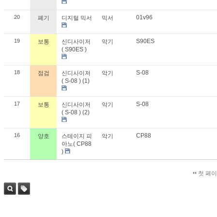
20
01v96
폐기
디지털 믹서
믹서
19
S90ES
보통
신디사이저
악기
( S90ES )
18
S-08
점검
신디사이저
악기
( S-08 ) (1)
17
S-08
보통
신디사이저
악기
( S-08 ) (2)
16
CP88
양호
스테이지 피
악기
아노( CP88
)
첫 페
검색
태그