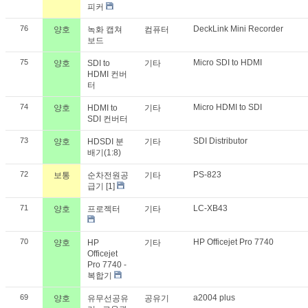
피커
76
DeckLink Mini Recorder
양호
녹화 캡쳐
컴퓨터
보드
75
Micro SDI to HDMI
양호
SDI to
기타
HDMI 컨버
터
74
Micro HDMI to SDI
양호
HDMI to
기타
SDI 컨버터
73
SDI Distributor
양호
HDSDI 분
기타
배기(1:8)
72
PS-823
보통
순차전원공
기타
급기
[1]
71
LC-XB43
양호
프로젝터
기타
70
HP Officejet Pro 7740
양호
HP
기타
Officejet
Pro 7740 -
복합기
69
a2004 plus
양호
유무선공유
공유기