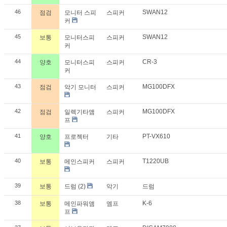
46
SWAN12
점검
모니터 스피
스피커
커
45
SWAN12
보통
모니터스피
스피커
커
44
CR-3
양호
모니터스피
스피커
커
43
MG100DFX
점검
악기 모니터
스피커
42
MG100DFX
점검
일렉기타앰
스피커
프
41
PT-VX610
양호
프로젝터
기타
40
T1220UB
보통
메인스피커
스피커
39
보통
드럼 (2)
악기
드럼
38
K-6
보통
메인파워앰
엠프
프