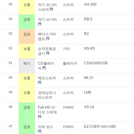
55
AH-200
보통
악기 모니터
스피커
스피커
54
RB-5
양호
악기 모니터
스피커
53
R2
점검
베이스기타
스피커
앰프
52
NS-8S
보통
순차전원공
기타
급기
51
CDA2000USB
폐기
CD플레이
플레이어
어
50
ML15
보통
메인스피커
스피커
49
LM8
보통
강대상모니
스피커
터스피커
48
VS-10
양호
Full-HD 비
카메라
디오 스위쳐
47
EZ CGER mini-UB2
양호
자막 보드
카메라