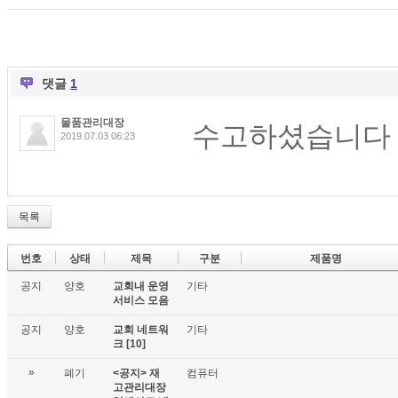
댓글
1
물품관리대장
수고하셨습니다
2019.07.03 06:23
목록
번호
상태
제목
구분
제품명
공지
양호
교회내 운영
기타
서비스 모음
공지
양호
교회 네트워
기타
크
[10]
»
폐기
<공지> 재
컴퓨터
고관리대장