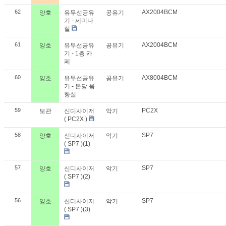
62
AX2004BCM
양호
유무선공유
공유기
기 - 세미나
실
61
AX2004BCM
양호
유무선공유
공유기
기 - 1층 카
페
60
AX8004BCM
양호
유무선공유
공유기
기 - 본당 음
향실
59
PC2X
보관
신디사이저
악기
( PC2X )
58
SP7
양호
신디사이저
악기
( SP7 )(1)
57
SP7
양호
신디사이저
악기
( SP7 )(2)
56
SP7
양호
신디사이저
악기
( SP7 )(3)