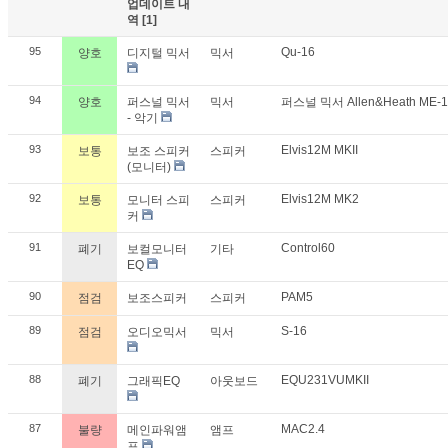
업데이트 내
역
[1]
95
Qu-16
양호
디지털 믹서
믹서
94
양호
퍼스널 믹서
믹서
퍼스널 믹서 Allen&Heath ME-
- 악기
93
Elvis12M MKII
보통
보조 스피커
스피커
(모니터)
92
Elvis12M MK2
보통
모니터 스피
스피커
커
91
Control60
폐기
보컬모니터
기타
EQ
90
PAM5
점검
보조스피커
스피커
89
S-16
점검
오디오믹서
믹서
88
EQU231VUMKII
폐기
그래픽EQ
아웃보드
87
MAC2.4
불량
메인파워앰
앰프
프