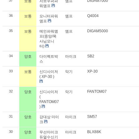
37
DIGAM7000
보통
서브우퍼파
엠프
워앰프
36
Q4004
보통
모니터파워
엠프
앰프
35
DIGAM5000
보통
메인파워앰
엠프
프(중앙/목
사님모니
터)
34
SB2
양호
다이렉트박
마이크
스
33
XP-30
보통
신디사이저
악기
( XP-30 )
32
FANTOM07
양호
신디사이저
악기
(
FANTOM07
)
31
SM57
양호
강대상 마이
마이크
크
30
BLX88K
양호
무선마이크
마이크
듀얼수신기