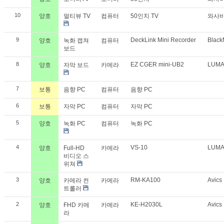
10
양호
멀티뷰 TV
컴퓨터
50인치 TV
와사
9
DeckLink Mini Recorder
Black
양호
녹화 캡쳐
컴퓨터
보드
8
EZ CGER mini-UB2
LUM
양호
자막 보드
카메라
7
보통
음향 PC
컴퓨터
음향 PC
6
보통
자막 PC
컴퓨터
자막 PC
5
양호
녹화 PC
컴퓨터
녹화 PC
4
VS-10
LUM
양호
Full-HD
카메라
비디오 스
위쳐
3
RM-KA100
Avics
양호
카메라 컨
카메라
트롤러
2
KE-H2030L
Avics
양호
FHD 카메
카메라
라