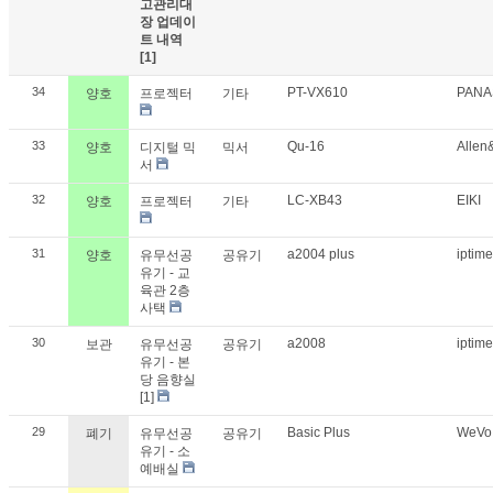
고관리대
장 업데이
트 내역
[1]
34
PT-VX610
PANA
양호
프로젝터
기타
33
Qu-16
Allen
양호
디지털 믹
믹서
서
32
LC-XB43
EIKI
양호
프로젝터
기타
31
a2004 plus
iptim
양호
유무선공
공유기
유기 - 교
육관 2층
사택
30
a2008
iptim
보관
유무선공
공유기
유기 - 본
당 음향실
[1]
29
Basic Plus
WeV
폐기
유무선공
공유기
유기 - 소
예배실