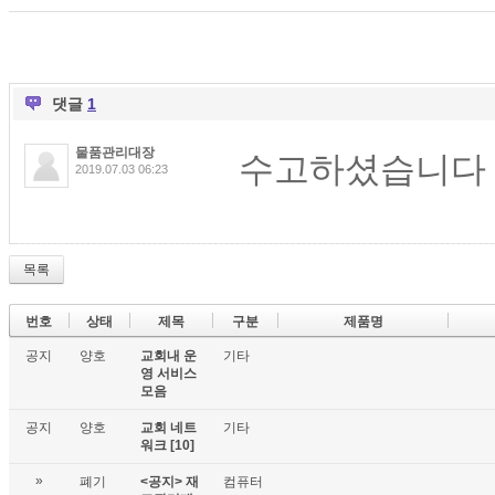
댓글
1
물품관리대장
수고하셨습니다
2019.07.03 06:23
목록
번호
상태
제목
구분
제품명
공지
양호
교회내 운
기타
영 서비스
모음
공지
양호
교회 네트
기타
워크
[10]
»
폐기
<공지> 재
컴퓨터