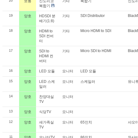
20
보통
신도리코
기타
복합기
신도
복합기
19
SDI Distributor
Black
양호
HDSDI 분
기타
배기(1:8)
18
Micro HDMI to SDI
Black
양호
HDMI to
기타
SDI 컨버
터
17
Micro SDI to HDMI
Black
양호
SDI to
기타
HDMI 컨
버터
16
양호
LED 모듈
모니터
LED 모듈
15
양호
LED 스케
모니터
스케일러
유니
일러
14
양호
찬양대실
모니터
TV
13
양호
식당TV
모니터
12
양호
새가족실
모니터
65인치
샤오
TV
11
양호
모니터TV
모니터
86인치
와사