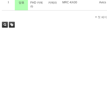
1
MRC-KA30
Avics
양호
FHD 카메
카메라
라
첫 페
검색
태그