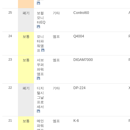
25
Control60
폐기
보컬
기타
모니
터EQ
24
Q4004
보통
모니
엠프
터파
워앰
프
23
DIGAM7000
보통
서브
엠프
우퍼
파워
앰프
22
DP-224
폐기
디지
기타
털시
그날
프로
세서
21
K-6
보통
메인
엠프
파워