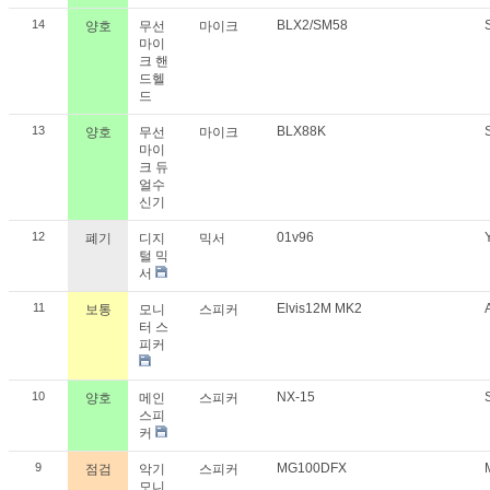
14
BLX2/SM58
양호
무선
마이크
마이
크 핸
드헬
드
13
BLX88K
양호
무선
마이크
마이
크 듀
얼수
신기
12
01v96
폐기
디지
믹서
털 믹
서
11
Elvis12M MK2
보통
모니
스피커
터 스
피커
10
NX-15
양호
메인
스피커
스피
커
9
MG100DFX
점검
악기
스피커
모니