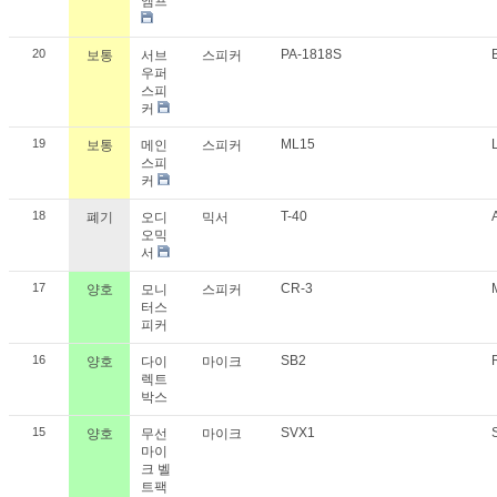
앰프
20
PA-1818S
보통
서브
스피커
우퍼
스피
커
19
ML15
보통
메인
스피커
스피
커
18
T-40
폐기
오디
믹서
오믹
서
17
CR-3
양호
모니
스피커
터스
피커
16
SB2
양호
다이
마이크
렉트
박스
15
SVX1
양호
무선
마이크
마이
크 벨
트팩