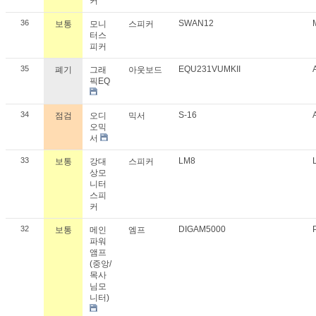
커
36
SWAN12
보통
모니
스피커
터스
피커
35
EQU231VUMKII
폐기
그래
아웃보드
픽EQ
34
S-16
점검
오디
믹서
오믹
서
33
LM8
보통
강대
스피커
상모
니터
스피
커
32
DIGAM5000
보통
메인
엠프
파워
앰프
(중앙/
목사
님모
니터)