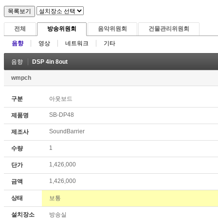
전체
방송위원회
음악위원회
건물관리위원회
음향
영상
네트워크
기타
음향
DSP 4in 8out
wmpch
구분
아웃보드
SB-DP48
제품명
SoundBarrier
제조사
1
수량
1,426,000
단가
1,426,000
금액
상태
보통
설치장소
방송실