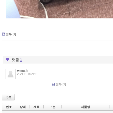
첨부 [
1
]
댓글
1
wmpch
2021.11.18 21:11
첨부 [
1
]
목록
번호
상태
제목
구분
제품명