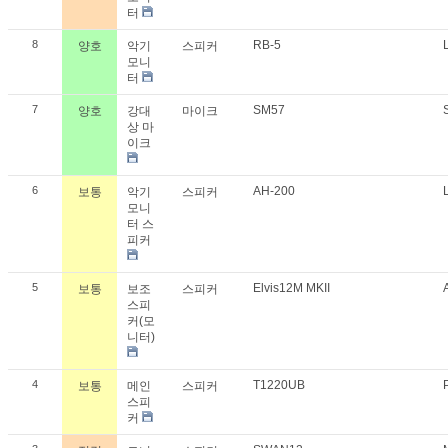
터
8
RB-5
양호
악기
스피커
모니
터
7
SM57
양호
강대
마이크
상 마
이크
6
AH-200
보통
악기
스피커
모니
터 스
피커
5
Elvis12M MKII
보통
보조
스피커
스피
커(모
니터)
4
T1220UB
보통
메인
스피커
스피
커