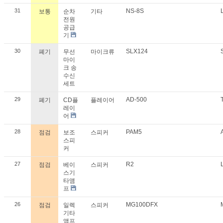
31
NS-8S
보통
순차
기타
전원
공급
기
30
SLX124
폐기
무선
마이크류
마이
크 송
수신
세트
29
AD-500
폐기
CD플
플레이어
레이
어
28
PAM5
점검
보조
스피커
스피
커
27
R2
점검
베이
스피커
스기
타앰
프
26
MG100DFX
점검
일렉
스피커
기타
앰프