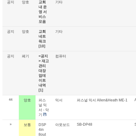
공지
양호
교회
기타
내 운
영 서
비스
모음
공지
양호
교회
기타
네트
워크
[10]
공지
폐기
<공지
컴퓨터
> 재고
관리
대장
업데
이트
내역
[1]
44
양호
퍼스
믹서
퍼스널 믹서 Allen&Heath ME-1
널 믹
서 - 악
기
»
SB-DP48
보통
DSP
아웃보드
4in
8out