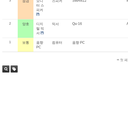
3
SWAN12
점검
모니
스피커
터 스
피커
2
Qu-16
양호
디지
믹서
털 믹
서
1
보통
음향
컴퓨터
음향 PC
PC
첫 
검색
태그