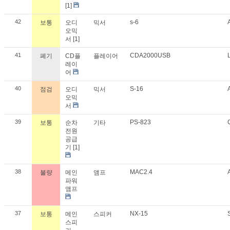
[1]
42
s-6
보통
오디
믹서
오믹
서
[1]
41
CDA2000USB
폐기
CD플
플레이어
레이
어
40
S-16
점검
오디
믹서
오믹
서
39
PS-823
보통
순차
기타
전원
공급
기
[1]
38
MAC2.4
불량
메인
앰프
파워
앰프
37
NX-15
보통
메인
스피커
스피